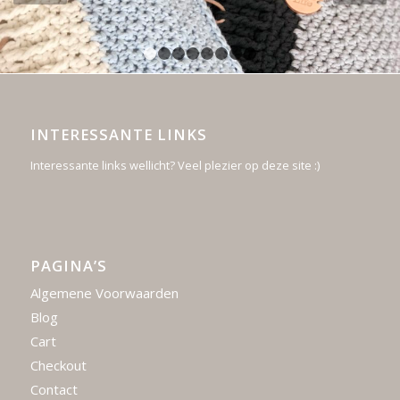
1
2
3
4
5
6
7
8
INTERESSANTE LINKS
Interessante links wellicht? Veel plezier op deze site :)
PAGINA’S
Algemene Voorwaarden
Blog
Cart
Checkout
Contact