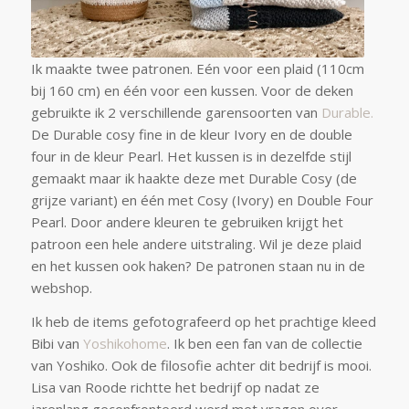
Ik maakte twee patronen. Eén voor een plaid (110cm
bij 160 cm) en één voor een kussen. Voor de deken
gebruikte ik 2 verschillende garensoorten van
Durable.
De Durable cosy fine in de kleur Ivory en de double
four in de kleur Pearl. Het kussen is in dezelfde stijl
gemaakt maar ik haakte deze met Durable Cosy (de
grijze variant) en één met Cosy (Ivory) en Double Four
Pearl. Door andere kleuren te gebruiken krijgt het
patroon een hele andere uitstraling. Wil je deze plaid
en het kussen ook haken? De patronen staan nu in de
webshop.
Ik heb de items gefotografeerd op het prachtige kleed
Bibi van
Yoshikohome
. Ik ben een fan van de collectie
van Yoshiko. Ook de filosofie achter dit bedrijf is mooi.
Lisa van Roode richtte het bedrijf op nadat ze
jarenlang geconfronteerd werd met vragen over