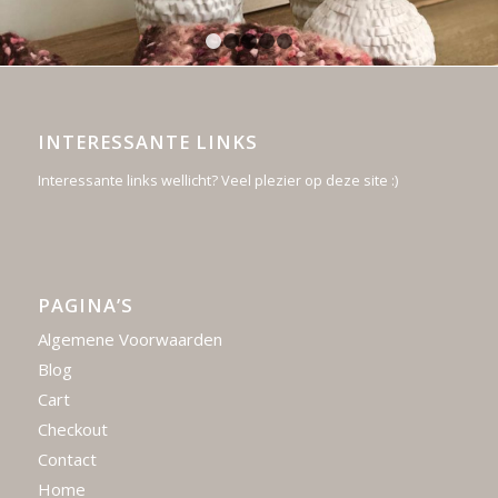
1
2
3
4
5
INTERESSANTE LINKS
Interessante links wellicht? Veel plezier op deze site :)
PAGINA’S
Algemene Voorwaarden
Blog
Cart
Checkout
Contact
Home