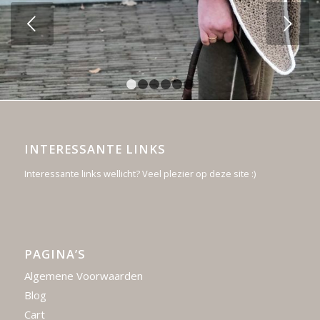
Volgende
1
2
3
4
5
6
INTERESSANTE LINKS
Interessante links wellicht? Veel plezier op deze site :)
PAGINA’S
Algemene Voorwaarden
Blog
Cart