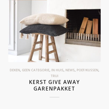
DEKEN
,
GEEN CATEGORIE
,
IN HUIS
,
NEWS
,
POEF/KUSSEN
,
TRUI
KERST GIVE AWAY
GARENPAKKET