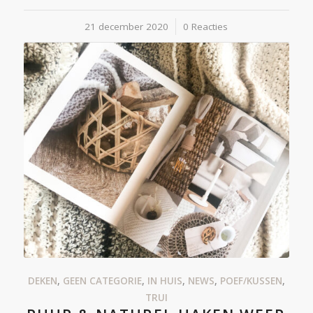
21 december 2020
/
0 Reacties
DEKEN
,
GEEN CATEGORIE
,
IN HUIS
,
NEWS
,
POEF/KUSSEN
,
TRUI