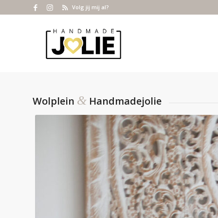
Volg jij mij al?
&
Wolplein
Handmadejolie