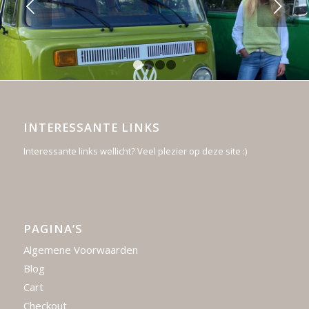
Volgende
1
2
3
4
INTERESSANTE LINKS
Interessante links wellicht? Veel plezier op deze site :)
PAGINA’S
Algemene Voorwaarden
Blog
Cart
Checkout