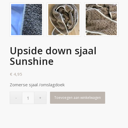
Upside down sjaal
Sunshine
€
4,95
Zomerse sjaal /omslagdoek
Toevoegen aan winkelwagen