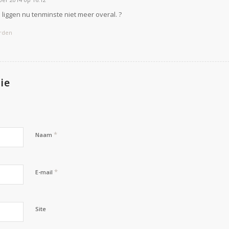
 liggen nu tenminste niet meer overal. ?
rden
ie
*
Naam
*
E-mail
Site