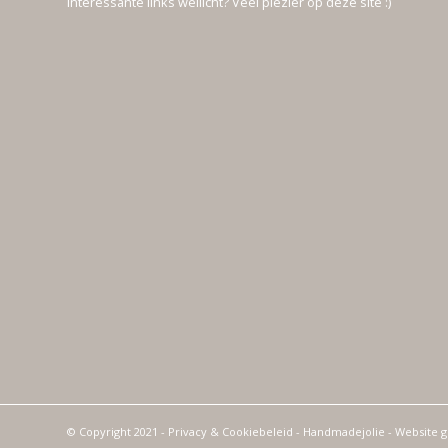
Interessante links wellicht? Veel plezier op deze site :)
© Copyright 2021 -
Privacy & Cookiebeleid
- Handmadejolie - Website 