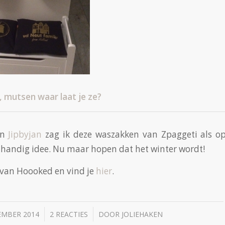
, mutsen waar laat je ze?
an
Jipbyjan
zag ik deze waszakken van Zpaggeti als op
 handig idee. Nu maar hopen dat het winter wordt!
 van Hoooked en vind je
hier
.
/
/
EMBER 2014
2 REACTIES
DOOR
JOLIEHAKEN