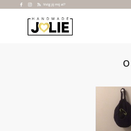
Volg jij mij al?
O