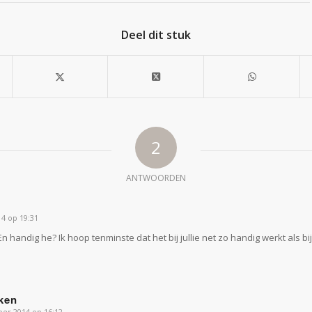
Deel dit stuk
2
ANTWOORDEN
4 op 19:31
n handig he? Ik hoop tenminste dat het bij jullie net zo handig werkt als bij
aken
er 2014 op 16:12