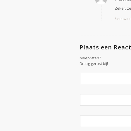
zegt:
Zeker, ze
Beantwoo
Plaats een React
Meepraten?
Draag gerust bij!