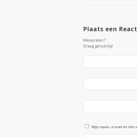
Plaats een React
Meepraten?
Draag gerust bij!
Mijn naam, e-mail en site 