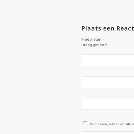
Plaats een React
Meepraten?
Draag gerust bij!
Mijn naam, e-mail en site 