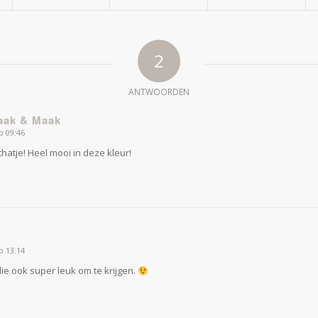
2
ANTWOORDEN
aak & Maak
p 09:46
hatje! Heel mooi in deze kleur!
p 13:14
die ook super leuk om te krijgen.