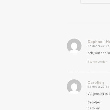
Daphne | H
8 oktober 2016 o
zegt:
Ach, wat een sc
Beantwoorden
Carolien
9 oktober 2016 o
zegt:
Volgens mij is 
Groetjes
Carolien