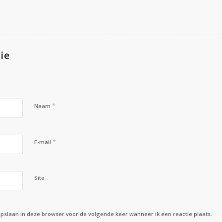
ie
*
Naam
*
E-mail
Site
opslaan in deze browser voor de volgende keer wanneer ik een reactie plaats.