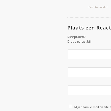
Beantwoorden
Plaats een React
Meepraten?
Draag gerust bij!
Mijn naam, e-mail en site 