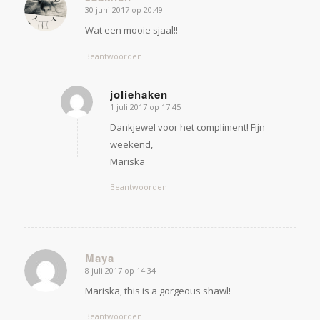
30 juni 2017 op 20:49
zegt:
Wat een mooie sjaal!!
Beantwoorden
joliehaken
1 juli 2017 op 17:45
zegt:
Dankjewel voor het compliment! Fijn
weekend,
Mariska
Beantwoorden
Maya
8 juli 2017 op 14:34
zegt:
Mariska, this is a gorgeous shawl!
Beantwoorden