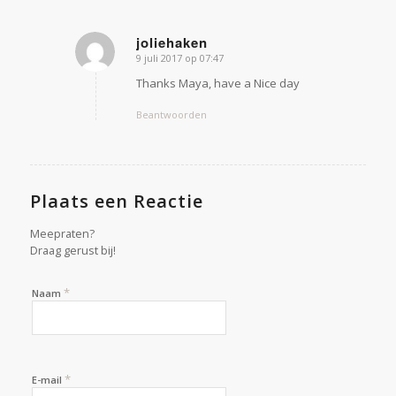
joliehaken
9 juli 2017 op 07:47
zegt:
Thanks Maya, have a Nice day
Beantwoorden
Plaats een Reactie
Meepraten?
Draag gerust bij!
*
Naam
*
E-mail