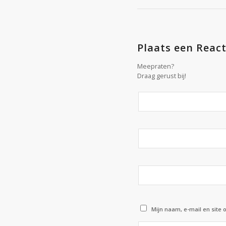
Plaats een React
Meepraten?
Draag gerust bij!
Mijn naam, e-mail en site 