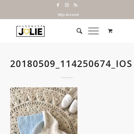
Mijn Account
20180509_114250674_IOS