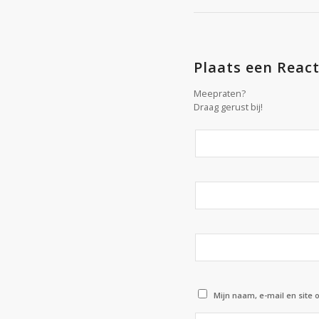
Plaats een React
Meepraten?
Draag gerust bij!
Mijn naam, e-mail en site 