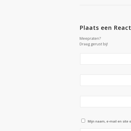
Plaats een React
Meepraten?
Draag gerust bij!
Mijn naam, e-mail en site 