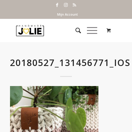
Mijn Account
20180527_131456771_IOS