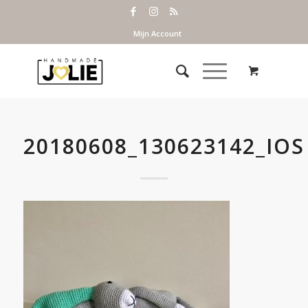
Mijn Account
20180608_130623142_IOS