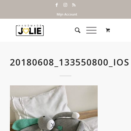
Mijn Account
20180608_133550800_IOS