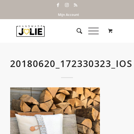
Mijn Account
20180620_172330323_IOS