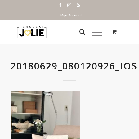
Mijn Account
20180629_080120926_IOS