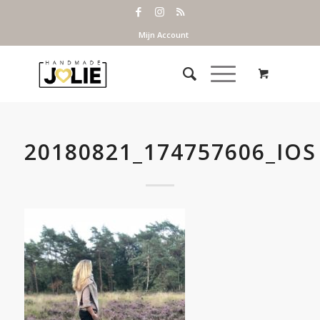
Mijn Account
20180821_174757606_IOS