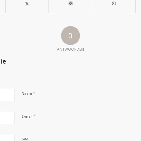
0
ANTWOORDEN
ie
*
Naam
*
E-mail
Site