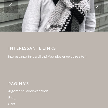
Volgende
1
2
3
4
INTERESSANTE LINKS
Interessante links wellicht? Veel plezier op deze site :)
PAGINA’S
Algemene Voorwaarden
Blog
Cart