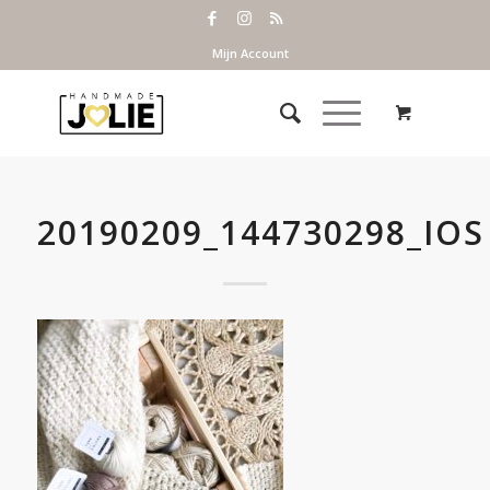
Mijn Account
20190209_144730298_IOS