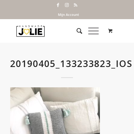
Mijn Account
20190405_133233823_IOS