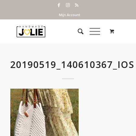
Mijn Account
20190519_140610367_IOS