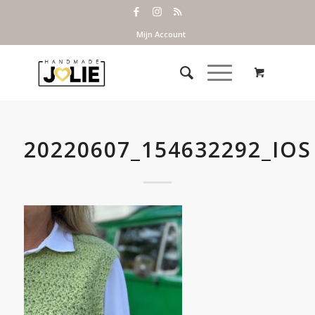
Mijn Account
20220607_154632292_IOS