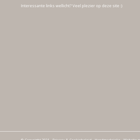
Interessante links wellicht? Veel plezier op deze site :)
© Copyright 2021 -
Privacy & Cookiebeleid
- Handmadejolie - Website 