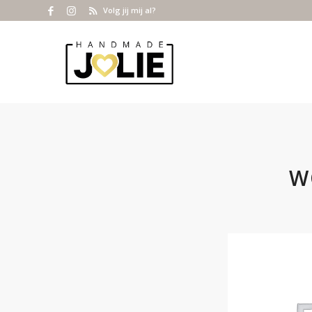
Volg jij mij al?
W