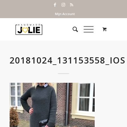
Mijn Account
20181024_131153558_IOS