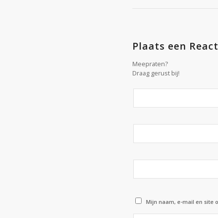
Plaats een React
Meepraten?
Draag gerust bij!
Mijn naam, e-mail en site 