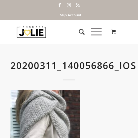
Mijn Account
20200311_140056866_IOS