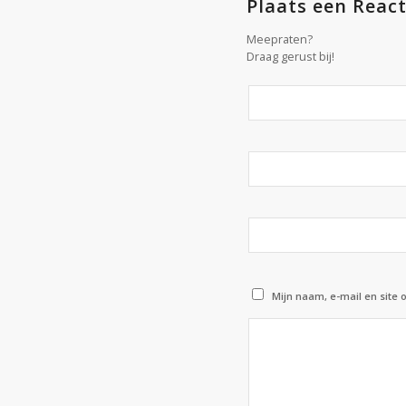
Plaats een React
Meepraten?
Draag gerust bij!
Mijn naam, e-mail en site 