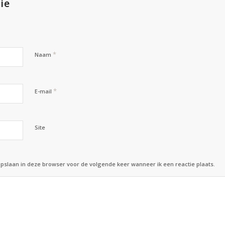
ie
*
Naam
*
E-mail
Site
opslaan in deze browser voor de volgende keer wanneer ik een reactie plaats.