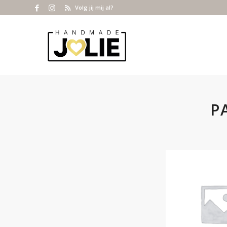
Volg jij mij al?
P