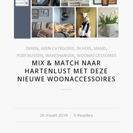
DEKEN
,
GEEN CATEGORIE
,
IN HUIS
,
MAND
,
POEF/KUSSEN
,
WANDHANGER
,
WOONACCESSOIRES
MIX & MATCH NAAR
HARTENLUST MET DEZE
NIEUWE WOONACCESSOIRES
26 maart 2018
/
0 Reacties