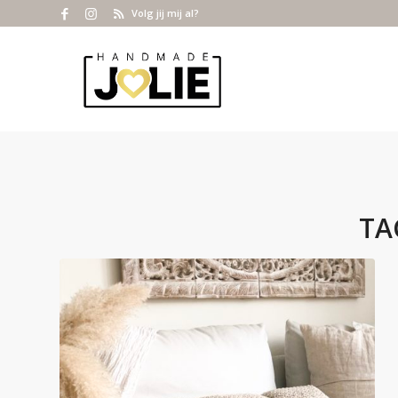
Volg jij mij al?
TA