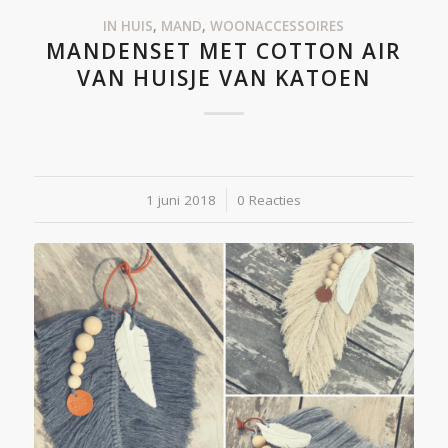
IN HUIS
,
MAND
,
WOONACCESSOIRES
MANDENSET MET COTTON AIR
VAN HUISJE VAN KATOEN
1 juni 2018
/
0 Reacties