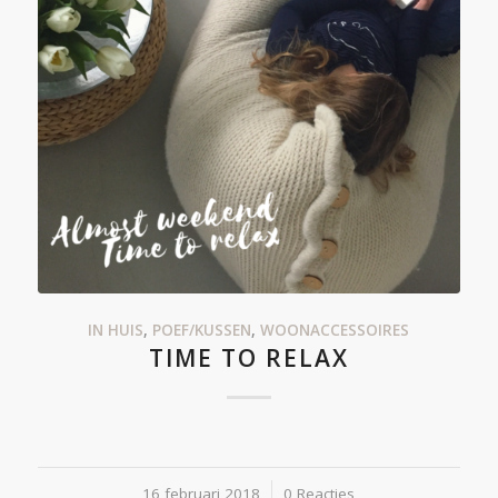
IN HUIS
,
POEF/KUSSEN
,
WOONACCESSOIRES
TIME TO RELAX
16 februari 2018
/
0 Reacties