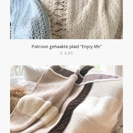
Patroon gehaakte plaid “Enjoy life”
€
4,95