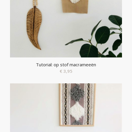
Tutorial: op stof macrameeën
€
3,95