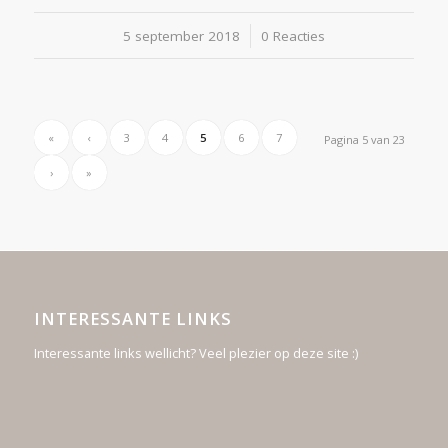
5 september 2018
/
0 Reacties
«
‹
3
4
5
6
7
Pagina 5 van 23
›
»
INTERESSANTE LINKS
Interessante links wellicht? Veel plezier op deze site :)